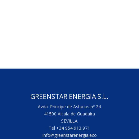
GREENSTAR ENERGIA S.L.
Avda. Principe de Asturias nº 24
41500 Alcala de Guadaira
SEVILLA
Tel +34 954 913 971
Info@greenstarenergia.eco